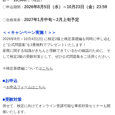
願＞
円（税込）
2026年8月5日（水）～10月23日（金）23:59
〇申込期間：
2027年1月中旬～2月上旬予定
〇合格発表：
＜＜キャンペーン実施！＞＞
2026年8月～10月4日(日) に検定2級と検定基礎編を同時に申し込む
と”公式問題集”を1冊無料でプレゼントいたします！
産廃に関する知識がきちんと理解できているかの確認のために、そ
して検定2級の受験対策として、ぜひ公式問題集をご活用ください。
※検定基礎編については
こちら
■お申込
⇒
お申込フォームはこちら
■受験対策
併せて、検定に向けてオンライン受講可能な事前対策セミナーも開
催いたします。