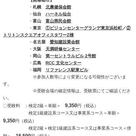
【開催都市】
・
札幌
北農健保会館
・
仙台
ハーネル仙台
・
富山
富山県民会館
・
東京
①ビジョンセンターグランデ東京浜松町
／
②
トリトンスクエアオフィスタワーZ棟
・
名古屋
愛知建設業会館
・
大阪
天満研修センター
・
岡山
第一セントラルビル 2号館
・
広島
RCC 文化センター
・
福岡
リファレンス駅東ビル
※参加人数等により変更になる可能性がございま
す。
※受験会場の確定情報は、受験票にてご確認くださ
い。
9,350
〇受験料 ：検定2級＜単願＞
円（税込）
検定1級建設系コース又は事業系コース＜単願＞
9,350
円（税込）
検定2級＋検定1級建設系コース又は事業系コース＜併
16,500