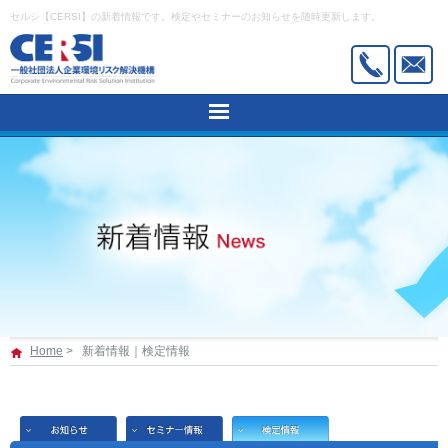
セルシ【CERSI】の新着情報です。検定やセミナーのお知らせを随時更新します。
HOME
建築物石綿含有建材調査者講習
石綿作業主任者技能講習
産業廃棄物適正管理能力検定
活用事例
新着情報
Home
>
新着情報｜検定情報
機構概要