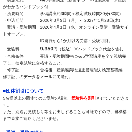
・実施形式 ：web学習講座（動画中心）＋検定試験 ※産廃
がわかるハンドブック付
・所要時間 ：学習講座約3時間＋検定試験時間30分(30問)
・申込期間 ：2026年3月9日（月）～ 2027年1月28日(木)
・受講・受験期間：2026年4月1日（水）オンライン受講・受験サイ
トオープン。
ID発行から1か月以内受講・受験可能。
9,350
・受験料 ：
円（税込）※ハンドブック代金を含む
・合格条件 ：受講・受験期間中にweb学習講座を全て視聴完
了し、検定試験に合格すること。
・修了証 ：合格後「産業廃棄物適正管理能力検定基礎編
修了証」のデータをメールにて送付。
■団体割引について
5名様以上の団体でのご受験の場合、
受験料を割引
させていただきま
す。
また、別途お見積もり等をお出しすることも可能ですので、当機構
まで直接ご連絡くださいませ。