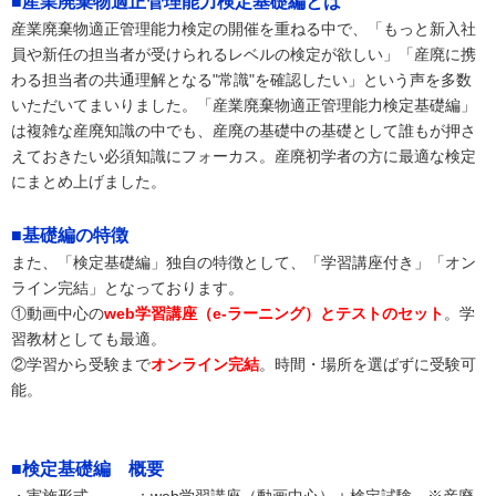
■産業廃棄物適正管理能力検定基礎編とは
産業廃棄物適正管理能力検定の開催を重ねる中で、「もっと新入社
員や新任の担当者が受けられるレベルの検定が欲しい」「産廃に携
わる担当者の共通理解となる"常識"を確認したい」という声を多数
いただいてまいりました。「産業廃棄物適正管理能力検定基礎編」
は複雑な産廃知識の中でも、産廃の基礎中の基礎として誰もが押さ
えておきたい必須知識にフォーカス。産廃初学者の方に最適な検定
にまとめ上げました。
■基礎編の特徴
また、「検定基礎編」独自の特徴として、「学習講座付き」「オン
ライン完結」となっております。
①動画中心の
web学習講座（e-ラーニング）とテストのセット
。学
習教材としても最適。
②学習から受験まで
オンライン完結
。時間・場所を選ばずに受験可
能。
■検定基礎編 概要