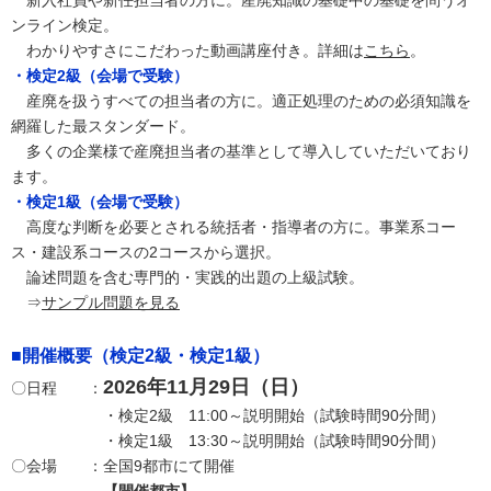
新入社員や新任担当者の方に。産廃知識の基礎中の基礎を問うオ
ンライン検定。
わかりやすさにこだわった動画講座付き。詳細は
こちら
。
・検定2級（会場で受験）
産廃を扱うすべての担当者の方に。適正処理のための必須知識を
網羅した最スタンダード。
多くの企業様で産廃担当者の基準として導入していただいており
ます。
・検定1級（会場で受験）
高度な判断を必要とされる統括者・指導者の方に。事業系コー
ス・建設系コースの2コースから選択。
論述問題を含む専門的・実践的出題の上級試験。
⇒
サンプル問題を見る
■開催概要（検定2級・検定1級）
2026年11月29日（日）
〇日程 ：
・検定2級 11:00～説明開始（試験時間90分間）
・検定1級 13:30～説明開始（試験時間90分間）
〇会場 ：全国9都市にて開催