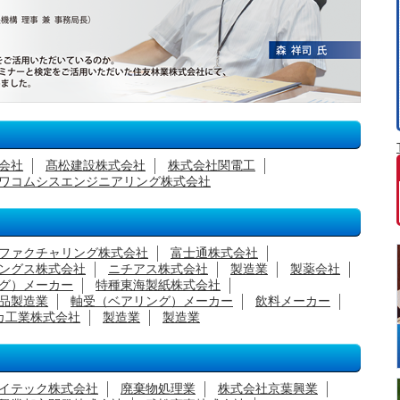
会社
髙松建設株式会社
株式会社関電工
ワコムシスエンジニアリング株式会社
ファクチャリング株式会社
富士通株式会社
ングス株式会社
ニチアス株式会社
製造業
製薬会社
グ）メーカー
特種東海製紙株式会社
品製造業
軸受（ベアリング）メーカー
飲料メーカー
カ工業株式会社
製造業
製造業
イテック株式会社
廃棄物処理業
株式会社京葉興業