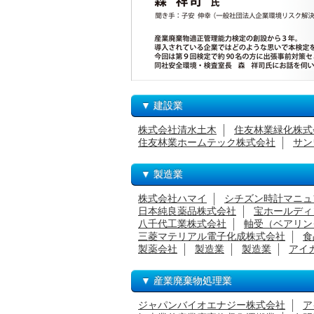
▼ 建設業
株式会社清水土木
住友林業緑化株式
住友林業ホームテック株式会社
サン
▼ 製造業
株式会社ハマイ
シチズン時計マニュ
日本純良薬品株式会社
宝ホールディ
八千代工業株式会社
軸受（ベアリン
三菱マテリアル電子化成株式会社
食
製薬会社
製造業
製造業
アイ
▼ 産業廃棄物処理業
ジャパンバイオエナジー株式会社
ア