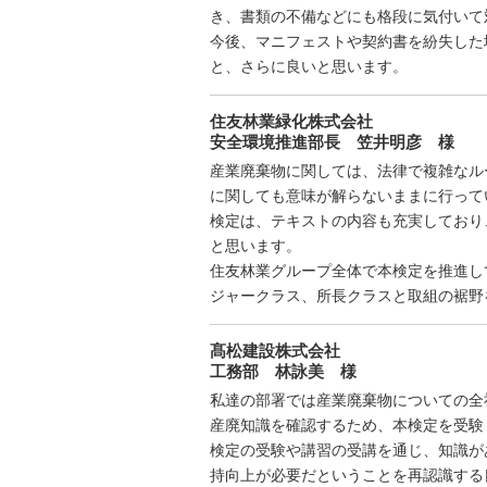
き、書類の不備などにも格段に気付いて
今後、マニフェストや契約書を紛失した
と、さらに良いと思います。
住友林業緑化株式会社
安全環境推進部長 笠井明彦 様
産業廃棄物に関しては、法律で複雑なル
に関しても意味が解らないままに行って
検定は、テキストの内容も充実しており
と思います。
住友林業グループ全体で本検定を推進し
ジャークラス、所長クラスと取組の裾野
髙松建設株式会社
工務部 林詠美 様
私達の部署では産業廃棄物についての全
産廃知識を確認するため、本検定を受験
検定の受験や講習の受講を通じ、知識が
持向上が必要だということを再認識する