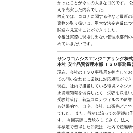
かったことが今回の大きな目的です。 
える充実した内容でした。
検定では、コロナに関する件など最新の
棄物の取り扱いは、重大な法令違反につ
関連を見直すことができました。
今後は実際に現場に出ない管理系部門の
めていきたいです。
サンワコムシスエンジニアリング株式
本社 安全品質管理本部 ＩＳＯ事務局 
現在、会社のＩＳＯ事務局を担当してお
ての問い合わせに柔軟に対応処理ができ
現在、社内で担当している環境マネジメ
正管理知識を習得したく、受験を決意い
受験対策は、新型コロナウィルスの影響
も効果的で、自宅、会社、出張先どこで
でした。 また、教材に沿っての講師の
す。 今回実際に受験をしてみて、法人
本検定で習得した知識は、社内で産廃研