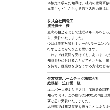
本検定で学んだ知識は、社内の産廃研修
見直しなど、さらなる適正処理の推進に
株式会社関電工
渡邉典子 様
産廃の担当者として法理やルールをしっ
り、受験いたしました。
今回は事前対策セミナーがeラーニング
得することができたと思います。
これまでは質問を受けても、あいまいな
知識を身に付けることができたため、業
を持ち、廃棄物を少なくする方法なども
住友林業ホームテック株式会社
総務部 迫口愛 様
ユニバース様より年２回、産廃条例調査
知っており、この度ISO14001の内
要と思い受験いたしました。
総務部では建築産廃を扱うことはありま