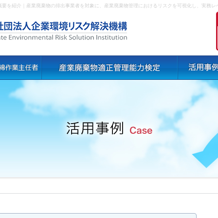
概要を紹介｜産業廃棄物の排出事業者を対象に、産業廃棄物管理におけるリスクを可視化し、実務レ