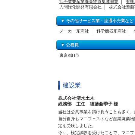
卸売業兼産業廃棄物収集運搬業
有明
入間緑化開発有限会社
株式会社斎藤
▼ その他サービス業・流通小売業など
メーカー系商社
科学機器系商社
▼ 公務員
東京都H市
建設業
株式会社清水土木
総務部 主任 後藤亜季子 様
当社は公共事業を請け負うことも多く、
自分自身もマニフェストなど産業廃棄物
定を受験しました。
今回、検定試験を受けたことで、マニフ