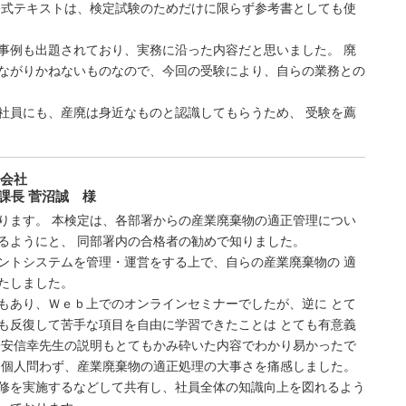
公式テキストは、検定試験のためだけに限らず参考書としても使
事例も出題されており、実務に沿った内容だと思いました。 廃
ながりかねないものなので、今回の受験により、自らの業務との
社員にも、産廃は身近なものと認識してもらうため、 受験を薦
会社
課長 菅沼誠 様
ります。 本検定は、各部署からの産業廃棄物の適正管理につい
るようにと、 同部署内の合格者の勧めで知りました。
ントシステムを管理・運営をする上で、自らの産業廃棄物の 適
たしました。
もあり、Ｗｅｂ上でのオンラインセミナーでしたが、逆に とて
も反復して苦手な項目を自由に学習できたことは とても有意義
子安信幸先生の説明もとてもかみ砕いた内容でわかり易かったで
・個人問わず、産業廃棄物の適正処理の大事さを痛感しました。
修を実施するなどして共有し、社員全体の知識向上を図れるよう