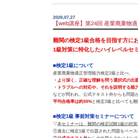
2026,07,27
【web講座】第24回 産業廃棄物
難関の検定1級合格を目指す方に
1級対策に特化したハイレベルセ
■検定1級について
産業廃棄物適正管理能力検定2級と比べ、
・
より深く、正確な理解を問う選択式の出
・
トラブルへの対応や、それを説明する能
などが問われ、公式テキスト外からも問題
平均合格率は約30%
と検定2級と比べても
■検定1級 事前対策セミナーについて
▽
本セミナーは、難関の検定試験1級の対
①過去に検定1級で出題された問題をベース