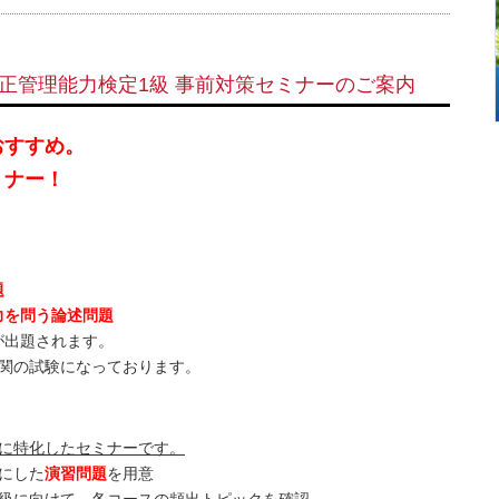
適正管理能力検定1級 事前対策セミナーのご案内
おすすめ。
ミナー！
題
力を問う論述問題
が出題されます。
難関の試験になっております。
策に特化したセミナーです。
にした
演習問題
を用意