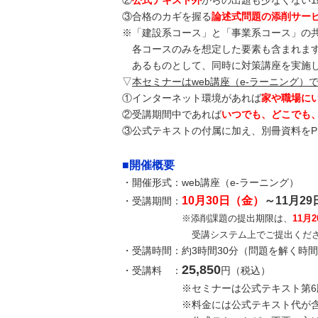
②
公式テキスト外
からの出題も少なくない
③合格のカギを握る
論述式問題の添削サー
※「建設系コース」と「事業系コース」の
各コースのみを想定した要素も含まれます
あるものとして、同時に対策講座を実施
▽
本セミナーはweb講座（e-ラーニング）
①インターネット環境があれば
家や職場に
②受講期間中であれば
いつでも、どこでも
③公式テキストの付属に加え、別冊資料をP
■開催概要
・開催形式：web講座（e-ラーニング）
10月30日（金）
～11月2
・受講期間：
※添削課題の提出期限は、
11月
受講システム上でご提出くだ
・受講時間：約3時間30分（問題を解く時
25,850
・受講料 ：
円（税込）
※セミナーは公式テキスト第6版に
※料金には公式テキスト代が含ま