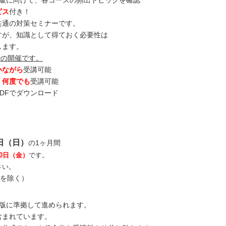
1級に向けて、各コースの頻出トピックを確認
ビス
付き！
共通の対策セミナーです。
が、知識として得ておく必要性は
します。
での開催です。
いながら
受講可能
、何度でも
受講可能
DFでダウンロード
9日（日）
の1ヶ月間
20日（金）
です。
さい。
間を除く）
準拠して進められます。
れています。