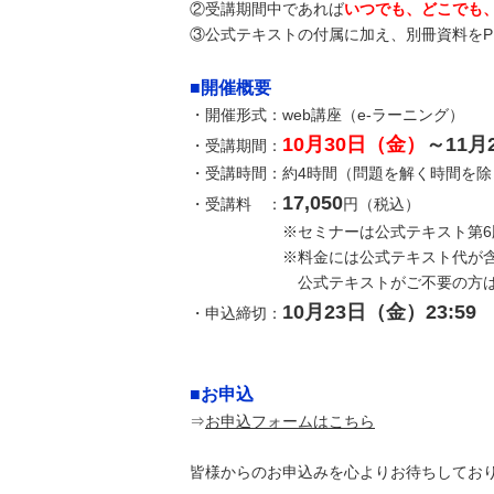
②受講期間中であれば
いつでも、どこでも
③公式テキストの付属に加え、別冊資料をP
■開催概要
・開催形式：web講座（e-ラーニング）
10月30日（金）
～11月
・受講期間：
・受講時間：約4時間（問題を解く時間を除
17,050
・受講料 ：
円（税込）
※セミナーは公式テキスト第6版に
※料金には公式テキスト代が含ま
公式テキストがご不要の方は公式テ
10月23日（金）23:59
・申込締切：
■お申込
⇒
お申込フォームはこちら
皆様からのお申込みを心よりお待ちしてお