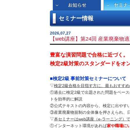
セミナー情報
2026,07,27
【web講座】第24回 産業廃棄物
豊富な演習問題で合格に近づく。
検定2級対策のスタンダードをオ
■検定2級 事前対策セミナーについて
▽
検定2級合格を目指す方に、最もおすすめ
①過去に検定2級で出題された問題をベー
トを効率的に解説
②公式テキストの内容から、検定に出やす
③産業廃棄物規制の全体像を押さえられ、
▽
本セミナーはweb講座（e-ラーニング）
①インターネット環境があれば
家や職場に