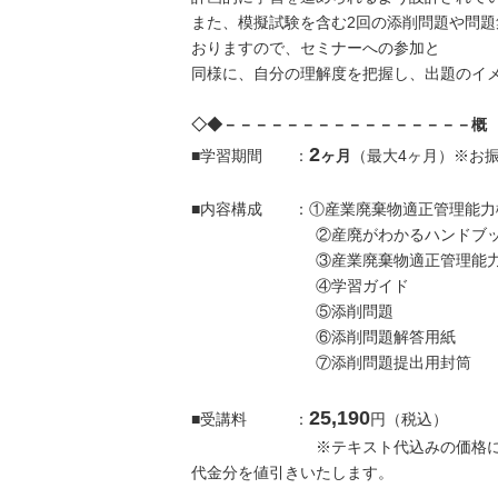
また、模擬試験を含む2回の添削問題や問題
おりますので、セミナーへの参加と
同様に、自分の理解度を把握し、出題のイ
◇◆－－－－－－－－－－－－－－－－概
2
■学習期間 ：
ヶ月
（最大4ヶ月）※お
■内容構成 ：①産業廃棄物適正管理能力
②産廃がわかるハンドブッ
③産業廃棄物適正管理能力検
④学習ガイド
⑤添削問題
⑥添削問題解答用紙
⑦添削問題提出用封筒
25,190
■受講料 ：
円（税込）
※テキスト代込みの価格になります
代金分を値引きいたします。