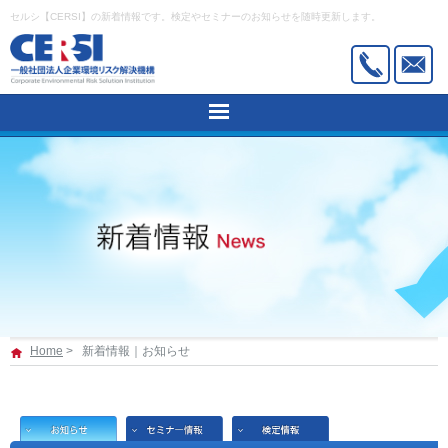
セルシ【CERSI】の新着情報です。検定やセミナーのお知らせを随時更新します。
HOME
建築物石綿含有建材調査者講習
石綿作業主任者技能講習
産業廃棄物適正管理能力検定
活用事例
新着情報
Home
>
新着情報｜お知らせ
機構概要