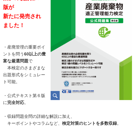
版が
新たに発売され
ました！
・産廃管理の重要ポイ
ントを問う
60以上の豊
富な厳選問題
で
本検定のさまざまな
出題形式をシミュレー
ト可能。
・公式テキスト第６版
に
完全対応
。
・収録問題全問の詳細な解説に加え、
キーポイントやコラムなど、
検定対策のヒントを多数収録
。