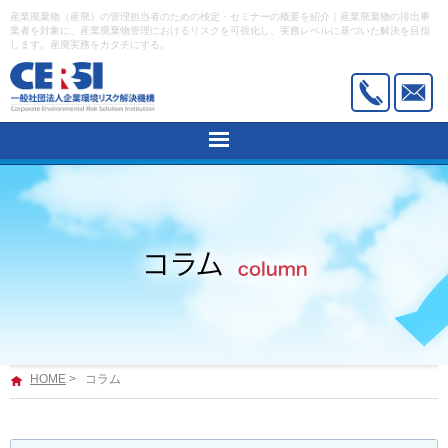
産業廃棄物（産廃）の管理担当者のための検定・セミナーの概要を紹介｜産業廃棄物の排出事
業者を対象に、産業廃棄物管理におけるリスクを可視化し、実務レベルに基づいた解決を目指
します。産廃実務をカタチにする。
HOME
建築物石綿含有建材調査者講習
石綿作業主任者技能講習
産業廃棄物適正管理能力検定
活用事例
新着情報
HOME
>
コラム
機構概要